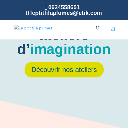
0624558651
leptitfilaplumes@etik.com
Livres jeunesse et
ateliers
d’
imagination
Découvrir nos ateliers