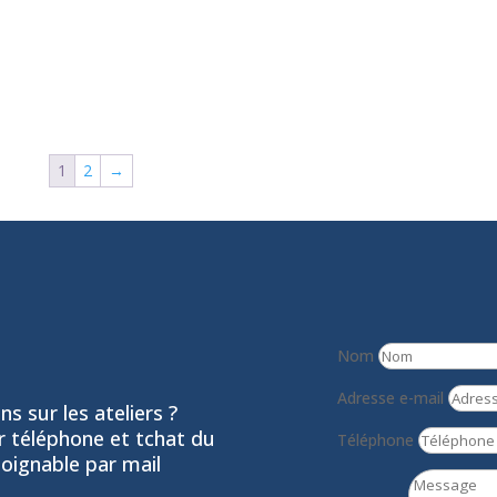
1
2
→
Nom
Adresse e-mail
s sur les ateliers ?
ar téléphone et tchat du
Téléphone
joignable par mail