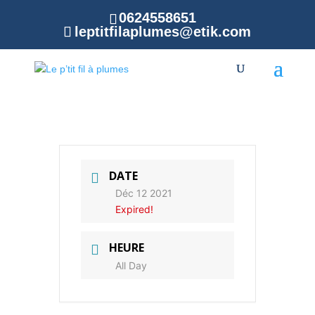
0624558651
leptitfilaplumes@etik.com
Marché de Noël
de Monterblanc
DATE
Déc 12 2021
Expired!
HEURE
All Day