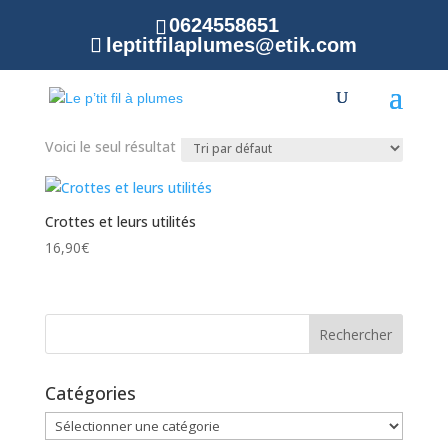
0624558651
leptitfilaplumes@etik.com
Accueil
/ Produit Illustrateurs / Alexandre Géraudie
Alexandre Géraudie
Voici le seul résultat
Crottes et leurs utilités
16,90
€
Catégories
Catégories