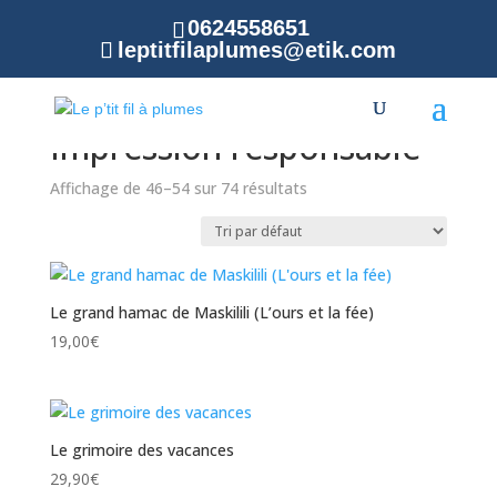
0624558651
leptitfilaplumes@etik.com
Accueil
/ Produit Impression /
Impression
responsable
/ Page 6
Impression responsable
Affichage de 46–54 sur 74 résultats
Le grand hamac de Maskilili (L’ours et la fée)
19,00
€
Le grimoire des vacances
29,90
€