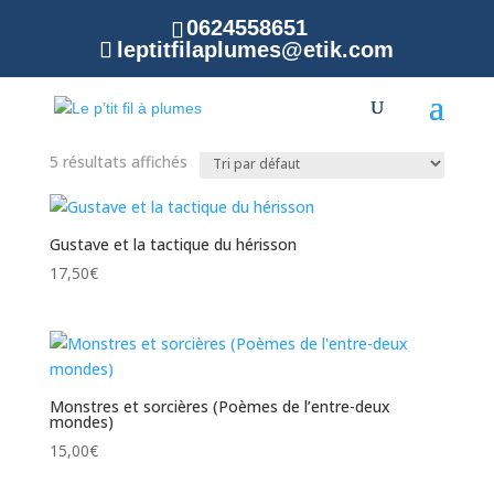
0624558651
leptitfilaplumes@etik.com
Accueil
/ Produit Localisation de l'auteur / Ille et Vilaine
Ille et Vilaine
5 résultats affichés
Gustave et la tactique du hérisson
17,50
€
Monstres et sorcières (Poèmes de l’entre-deux
mondes)
15,00
€