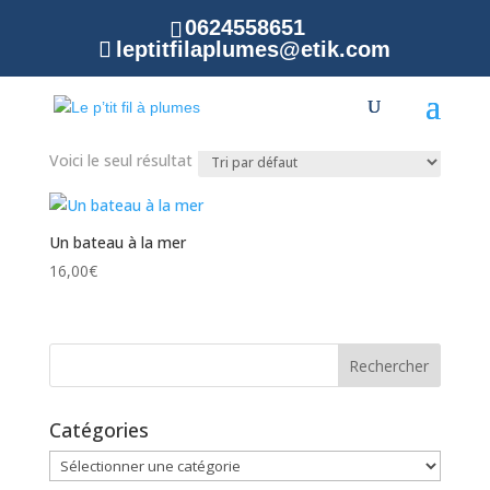
0624558651
leptitfilaplumes@etik.com
Accueil
/ Produit Localisation de l'illustrateur / Isère
Isère
Voici le seul résultat
Un bateau à la mer
16,00
€
Catégories
Catégories