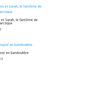
s et Sarah, le fantôme de
tarctique
€
poir en bandoulière
0
€