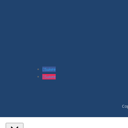
06 24 55 86 51
leptitfilaplumes@e
Suivre
Suivre
Co