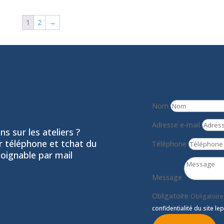
1
2
→
Nom
Adresse e-mail
s sur les ateliers ?
ar téléphone et tchat du
Téléphone
joignable par mail
Message
Obligatoire
Obligatoire
confidentialité du site lep