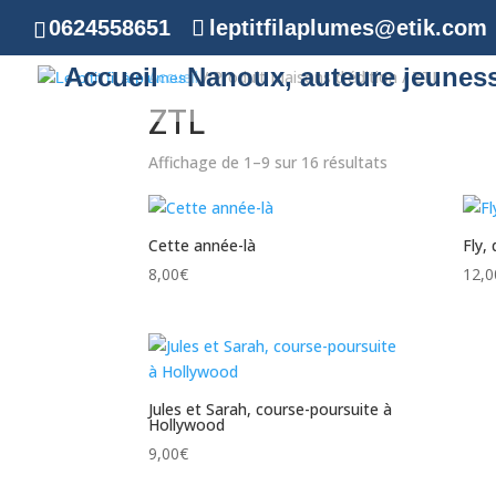
0624558651
leptitfilaplumes@etik.com
Accueil
Nanoux, auteure jeunes
Accueil
/ Produit Maisons d'édition / ZTL
ZTL
Affichage de 1–9 sur 16 résultats
Cette année-là
Fly,
8,00
€
12,0
Jules et Sarah, course-poursuite à
Hollywood
9,00
€