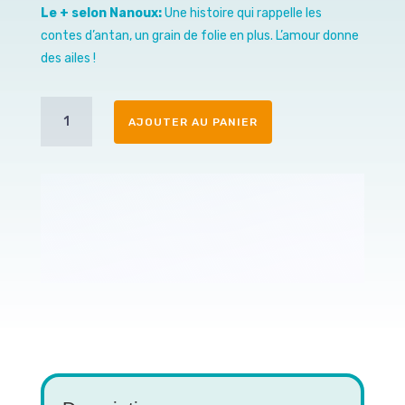
Le + selon Nanoux:
Une histoire qui rappelle les
contes d’antan, un grain de folie en plus. L’amour donne
des ailes !
quantité
AJOUTER AU PANIER
de
La
géante
aux
yeux
de
pluie