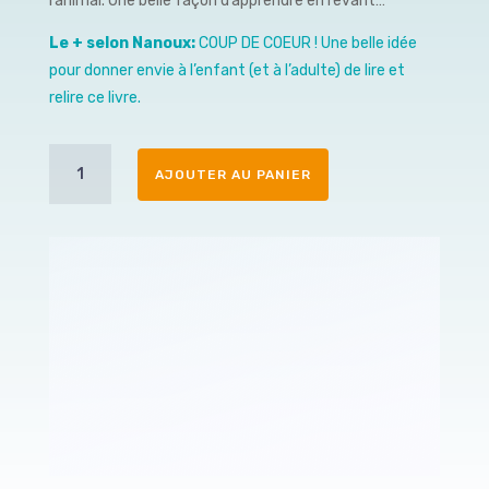
l’animal. Une belle façon d’apprendre en rêvant…
Le + selon Nanoux:
COUP DE COEUR ! Une belle idée
pour donner envie à l’enfant (et à l’adulte) de lire et
relire ce livre.
quantité
AJOUTER AU PANIER
de
L'abeille
(Série
Suis
du
doigt)