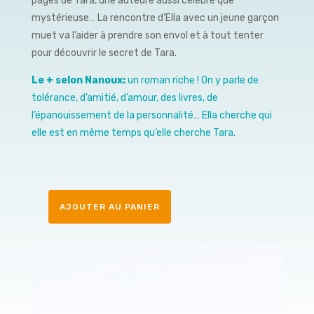
pages de Tara, une auteure aussi célèbre que
mystérieuse… La rencontre d’Ella avec un jeune garçon
muet va l’aider à prendre son envol et à tout tenter
pour découvrir le secret de Tara.
Le + selon Nanoux:
un roman riche ! On y parle de
tolérance, d’amitié, d’amour, des livres, de
l’épanouissement de la personnalité… Ella cherche qui
elle est en même temps qu’elle cherche Tara.
AJOUTER AU PANIER
quantité
de
Mon
orage
succombe