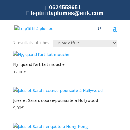
0624558651
leptitfilaplumes@etik.com
Accueil
/ Produit Thèmes / Enquête
Enquête
7 résultats affichés
Fly, quand l’art fait mouche
12,00
€
Jules et Sarah, course-poursuite à Hollywood
9,00
€