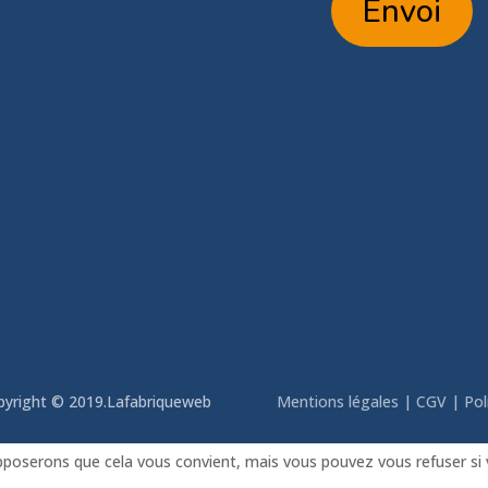
Envoi
tik.com
pyright © 2019.
Lafabriqueweb
Mentions légales
|
CGV
|
Pol
upposerons que cela vous convient, mais vous pouvez vous refuser si 