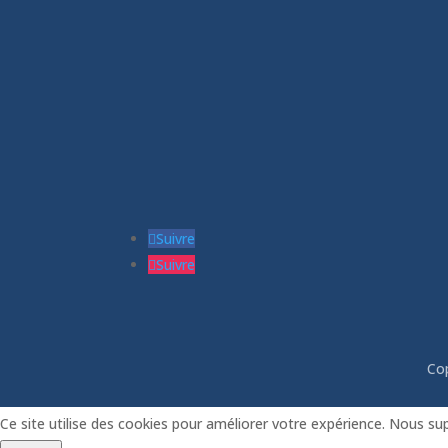
06 24 55 86 51
leptitfilaplumes@e
Suivre
Suivre
Co
Ce site utilise des cookies pour améliorer votre expérience. Nous s