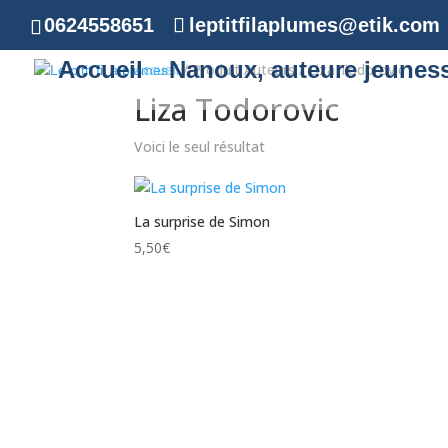
0624558651
leptitfilaplumes@etik.com
Accueil
Nanoux, auteure jeunes
Accueil
/ Produit Auteurs / Liza Todorovic
Liza Todorovic
Voici le seul résultat
La surprise de Simon
5,50
€