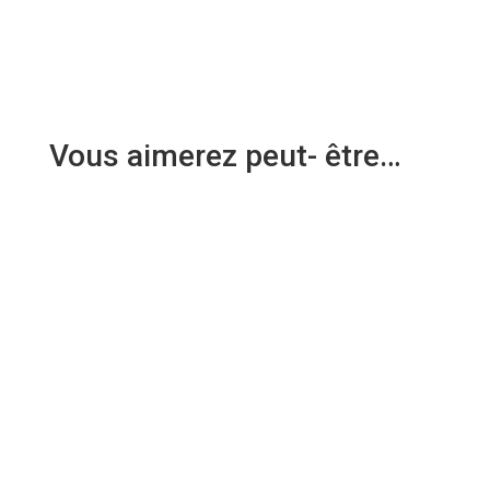
Vous aimerez peut- être…
Il y a quelques semaines, j'ai eu le privilège d'être
invitée par la Cité de la mer de Cherbourg !
Auteure de "Un...