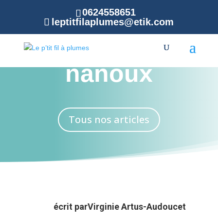
0624558651
leptitfilaplumes@etik.com
Blog de
nanoux
Tous nos articles
écrit par
Virginie Artus-Audoucet