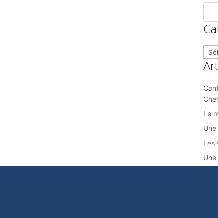
Ca
Caté
Ar
Conf
Che
Le m
Une 
Les 
Une 