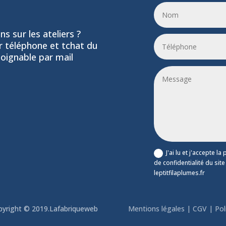
s sur les ateliers ?
ar téléphone et tchat du
joignable par mail
s@etik.com
J'ai lu et j'accepte la 
de confidentialité du site
leptitfilaplumes.fr
pyright © 2019.
Lafabriqueweb
Mentions légales
|
CGV
|
Pol