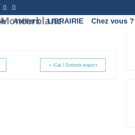
 Monterblanc
se
Ateliers
LIBRAIRIE
Chez vous ?
+ iCal / Outlook export