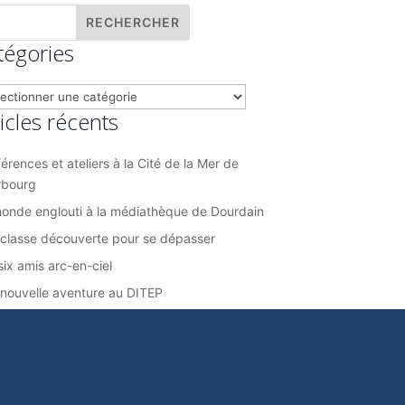
tégories
gories
ticles récents
érences et ateliers à la Cité de la Mer de
rbourg
onde englouti à la médiathèque de Dourdain
classe découverte pour se dépasser
six amis arc-en-ciel
nouvelle aventure au DITEP