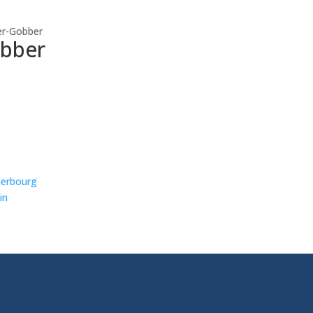
ler-Gobber
obber
Cherbourg
in