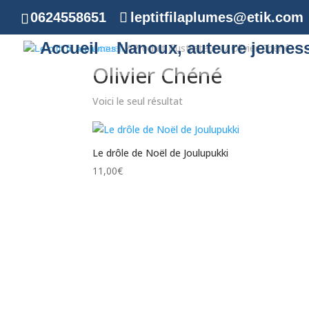
0624558651
leptitfilaplumes@etik.com
Accueil
Nanoux, auteure jeunes
Accueil
/ Produit Illustrateurs / Olivier Chéné
Olivier Chéné
Voici le seul résultat
Le drôle de Noël de Joulupukki
11,00
€