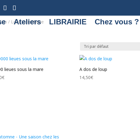
se
Ateliers
LIBRAIRIE
Chez vous ?
ion / Loire-Atlantique
0 lieues sous la mare
A dos de loup
0
€
14,50
€