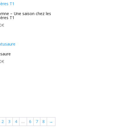
mne – Une saison chez les
ières T1
0
€
saure
0
€
2
3
4
…
6
7
8
→