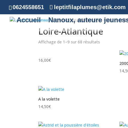
0624558651
leptitfilaplumes@etik.com
Accueil
Nanoux, auteure jeunes
Accueil
/ Produit Localisation de la Maison d'édit
Loire-Atlantique
Affichage de 1–9 sur 68 résultats
16,00
€
2000
14,5
A la volette
14,50
€