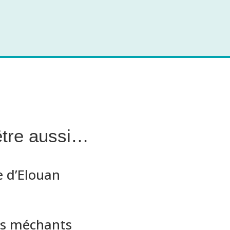
être aussi…
e d’Elouan
es méchants