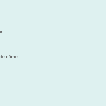
an
y de dôme