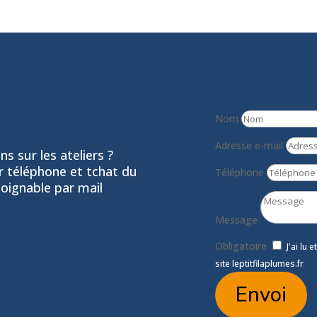
Nom
Adresse e-mail
s sur les ateliers ?
ar téléphone et tchat du
Téléphone
joignable par mail
Message
Obligatoire
J'ai lu 
site leptitfilaplumes.fr
Envoi