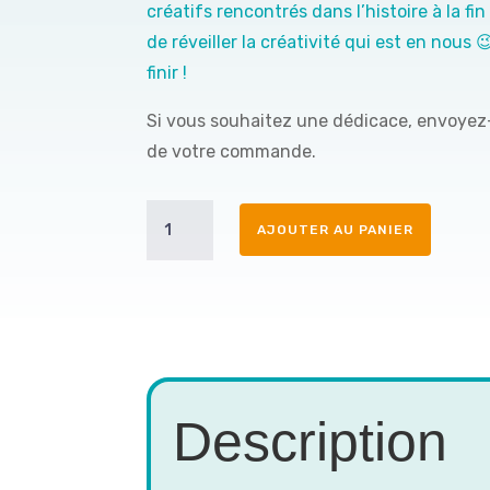
créatifs rencontrés dans l’histoire à la fin d
de réveiller la créativité qui est en nous 
finir !
Si vous souhaitez une dédicace, envoyez-
de votre commande.
quantité
AJOUTER AU PANIER
de
Sara
et
Arthur
au
pays
des
paresseux
Description