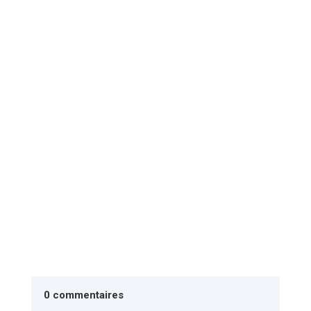
Des ateliers d'imagination dans les écoles de
Surzur et du Hézo Mardi 13 septembre, rendez-
vous était pris: 1 classe...
0 commentaires