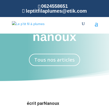
0624558651
leptitfilaplumes@etik.com
Blog de
nanoux
Tous nos articles
écrit par
Nanoux