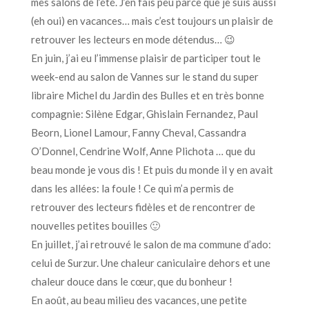
mes salons de l’été. J’en fais peu parce que je suis aussi
(eh oui) en vacances… mais c’est toujours un plaisir de
retrouver les lecteurs en mode détendus… 😉
En juin, j’ai eu l’immense plaisir de participer tout le
week-end au salon de Vannes sur le stand du super
libraire Michel du Jardin des Bulles et en très bonne
compagnie: Silène Edgar, Ghislain Fernandez, Paul
Beorn, Lionel Lamour, Fanny Cheval, Cassandra
O’Donnel, Cendrine Wolf, Anne Plichota … que du
beau monde je vous dis ! Et puis du monde il y en avait
dans les allées: la foule ! Ce qui m’a permis de
retrouver des lecteurs fidèles et de rencontrer de
nouvelles petites bouilles 🙂
En juillet, j’ai retrouvé le salon de ma commune d’ado:
celui de Surzur. Une chaleur caniculaire dehors et une
chaleur douce dans le cœur, que du bonheur !
En août, au beau milieu des vacances, une petite