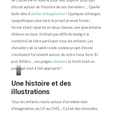
d’école autour de l’histoire de ses chevaliers … Quelle
belle idée d’
atelier d’imagination
! Quelques échanges
sympathiques plus tard, le projet prenait forme :
l’école étant répartie en deux classes, une quarantaine
d’élèves en tout, il n’était pas difficile (malgré le
contexte) de faire participer tous les enfants. Les
chevaliers de la table ronde comme projet d’école
s’invitaient forcément autour de notre futur livre. Et
puis Billiers… ses plages,
dolmens
et forêt était un
paysage tout à fait approprié !
L’école
Une histoire et des
des
illustrations
apprentis
chevaliers
Tous les enfants réunis autour d’un même élan
d’imagination, du CP au CM2… Ca fait des étincelles