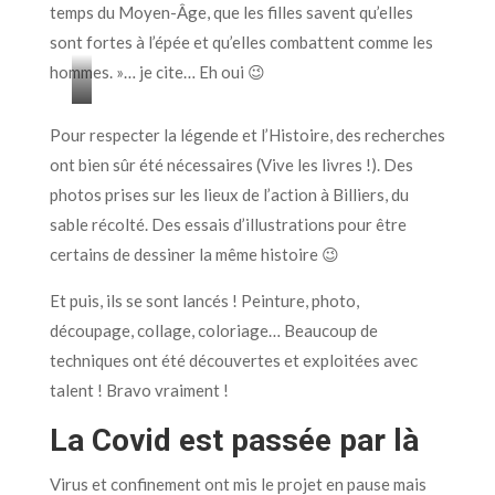
temps du Moyen-Âge, que les filles savent qu’elles
sont fortes à l’épée et qu’elles combattent comme les
hommes. »… je cite… Eh oui 😉
Les
Pour respecter la légende et l’Histoire, des recherches
princesses
ont bien sûr été nécessaires (Vive les livres !). Des
sont
photos prises sur les lieux de l’action à Billiers, du
aussi
sable récolté. Des essais d’illustrations pour être
des
certains de dessiner la même histoire 😉
chevaliers
!
Et puis, ils se sont lancés ! Peinture, photo,
découpage, collage, coloriage… Beaucoup de
techniques ont été découvertes et exploitées avec
talent ! Bravo vraiment !
La Covid est passée par là
Virus et confinement ont mis le projet en pause mais