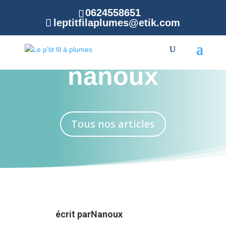
0624558651
leptitfilaplumes@etik.com
Blog de
nanoux
Tous nos articles
écrit par
Nanoux