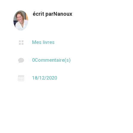
écrit par
Nanoux

Mes livres

0Commentaire(s)

18/12/2020